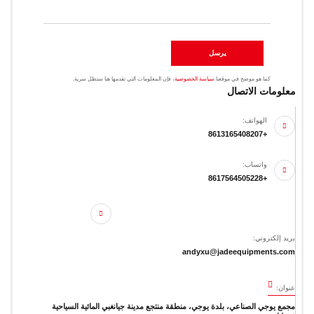
يرسل
كما هو موضح في موقعنا
سياسة الخصوصية
، فإن المعلومات التي تقدمها هنا ستظل سرية.
معلومات الاتصال
الهواتف:
+8613165408207
واتساب:
+8617564505228
بريد إلكتروني:
andyxu@jadeequipments.com
عنوان:
مجمع يوجي الصناعي، بلدة يوجي، منطقة منتجع مدينة جيانغبي المائية السياحية