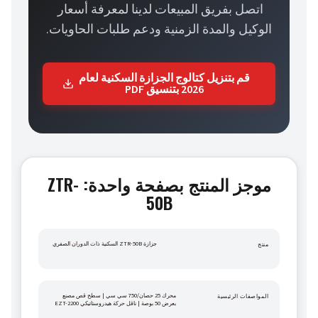
اتصل بفريق المبيعات لدينا لمعرفة أسعار 
الوكيل والمدة الزمنية ودعم طلبات الحاويات.
قم بتنزيل كتالوج الجزازة السكنية لعام
2026 بتنسيق PDF
موجز المنتج بصفحة واحدة: ZTR-
50B
جزازة ZTR-50B السكنية ذات الدوران الصفري
منتج
محرك 25 حصان/750 سي سي | سطح قص مصنع 
المواصفات الرئيسية
بعرض 50 بوصة | ناقل حركة هيدروستاتيكي EZT-2200