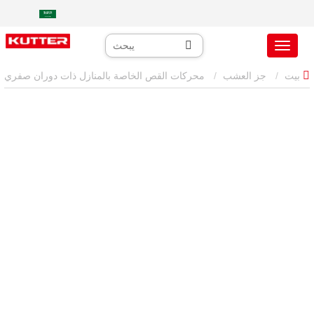
بيت
جز العشب
محركات القص الخاصة بالمنازل ذات دوران صفري
جزازة صفرية الدوران سكنية مقاس 50 بوصة: تغطية قصوى للمساحات
الكبيرة