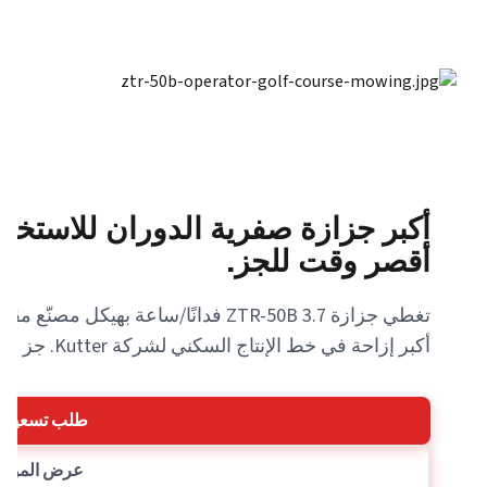
أكبر جزازة صفرية الدوران للاستخد
أقصر وقت للجز.
أكبر إزاحة في خط الإنتاج السكني لشركة Kutter. جز مساحة 3-5 فدان بخزان واحد سعة 20 لترًا.
طلب تسعير ا
عرض الموا