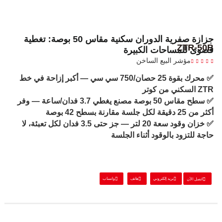
جزازة صفرية الدوران سكنية مقاس 50 بوصة: تغطية
ZTR-50B
قصوى للمساحات الكبيرة
مؤشر البيع الساخن
✅ محرك بقوة 25 حصان/750 سي سي — أكبر إزاحة في خط
ZTR السكني من كوتر
✅ سطح مقاس 50 بوصة مصنع يغطي 3.7 فدان/ساعة — وفر
أكثر من 25 دقيقة لكل جلسة مقارنة بسطح 42 بوصة
✅ خزان وقود سعة 20 لتر — جز حتى 3.5 فدان لكل تعبئة، لا
حاجة للتزود بالوقود أثناء الجلسة
بريد إلكتروني
هاتف
واتساب
اتصل الآن