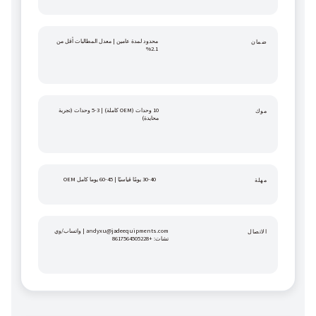
محدود لمدة عامين | معدل المطالبات أقل من 
ضمان
2.1%
10 وحدات (OEM كاملة) | 3-5 وحدات (تجربة 
موك
محايدة)
30-40 يومًا قياسيًا | 45-60 يوما كامل OEM
مهلة
andyxu@jadeequipments.com | واتساب/وي 
الاتصال
تشات: +8617564505228