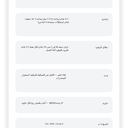
~3.7 فدان/ساعة | 0-7.7 ميل/ساعة | ~13 دقيقة/
إنتاجية
فدان (ممتلكات بمساحة 3 فدادين)
خزان سعة 20 لتر | حتى 3.5 فدان لكل تعبئة | لا حاجة 
نطاق الوقود
للتزود بالوقود أثناء العمل
330 كجم — الأثقل في التشكيلة السكنية لاستقرار 
وزن
المنحدرات
27 وحدة/40HQ — أعلى هامش ربح لكل حاوية
حاوية
CE / EPA / Euro V
الشهادات