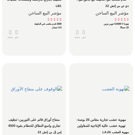
دقيق وتحكم اتجاهي بزاوية 360 درجة
أصحاب المنازل والمساحات الضيقة
دي تي بي إتش 22
LB1
مؤشر البيع الساخن
مؤشر البيع الساخن
هوندا GX690 V-توين بنزين
2300 قدم مكعب في الدقيقة
22 حصانًا
6.5 حصان
شاور
مفصل
شاور
مفصل
مهوية عشب تجارية مقاس 26 بوصة: 
منفاخ أوراق قائم على التوربين: تنظيف 
تهوية عشب عالية الإنتاجية للمقاولين 
تجاري واسع النطاق للحطام بقوة 4500 
المحترفين
قدم مكعب في الدقيقة
مهوية العشب LA-26
إس إل بي إتش 22