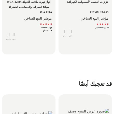
جزازات العشب الأسطوانية الكهربائية
جهاز تهوية ملاعب الجولف FLA-1220: 
صيانة الممرات والمساحات الخضراء 
مدعوم بمحرك هوندا GX690
FLA 1220
22CMSU23-013
مؤشر البيع الساخن
مؤشر البيع الساخن
22 بوصة/550 مم
هوندا GX690
22.1 حصان
شاور
مفصل
شاور
مفصل
قد تعجبك أيضًا