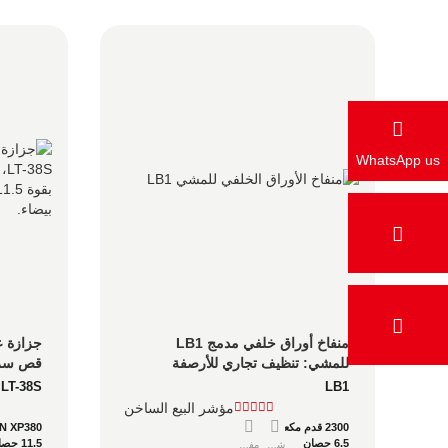
WhatsApp us
منفاخ أوراق خلفي مدمج LB1 
للمشي: تنظيف تجاري للأرصفة 
قص سري
وممتلكات جمعيات أصحاب المنازل 
LT-38S
LB1
والمساحات الضيقة
مؤشر البيع الساخن
2300 قدم مكعب في الدقيقة
N XP380
6.5 حصان
11.5 حصان
شاور
مفصل