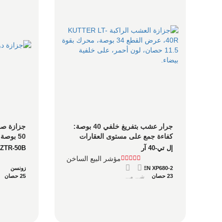
جرار عشب بتفريغ خلفي 40 بوصة: 
كفاءة جمع على مستوى العقارات 
للمساكن الكبيرة
الكبيرة
إل تي-40 آر
ZTR-50B
مؤشر البيع الساخن
ZONSEN XP680-2
زونسن
23 حصان
25 حصان
شاور
مفصل