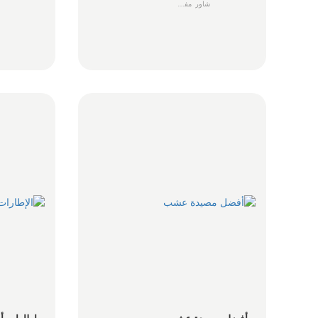
شاور
مفصل