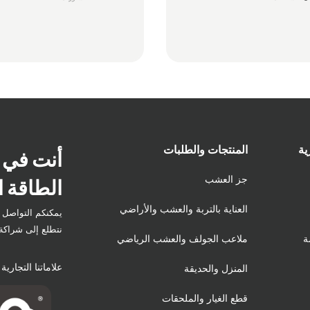
ية
المنتجات والطلبات
أنت في 
الطاقة ا
جز العشب
العناية بالتربة والعشب والأراضي
يمكنكم التواصل م
نتطلع إلى شراكة 
ة
ملاعب الجولف والعشب الرياضي
علاماتنا التجارية
المنزل والحديقة
قطع الغيار والملحقات