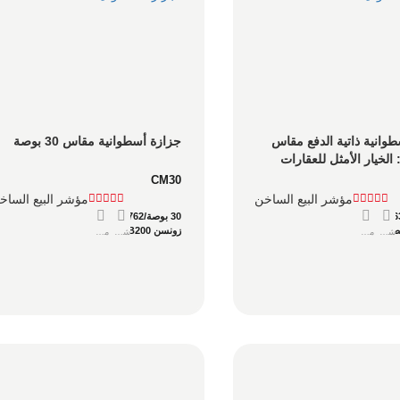
جزازة أسطوانية ذاتية الدفع مقاس 
جزازة أسطوانية مقاس 30 بوصة
25 بوصة: الخيار الأمثل للعقارات 
م التجاري الخفيف
CM30
مؤشر البيع الساخن
مؤشر البيع الساخ
30 بوصة/762 مم
يص
زونسن GB200
شاور
مفصل
شاور
مفصل