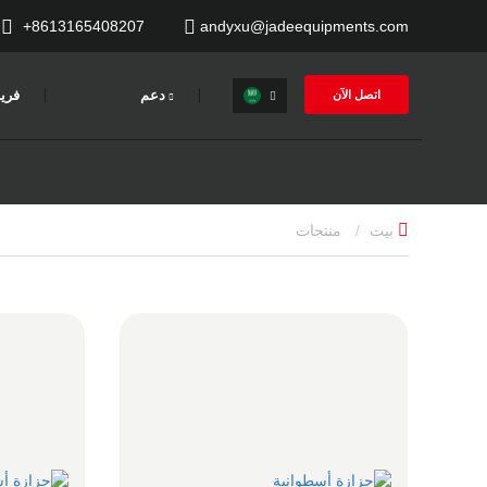
+8613165408207
andyxu@jadeequipments.com
دعم
فري
اتصل الآن
بيت
منتجات