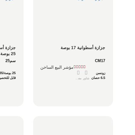
جزازة أسطوانية 17 بوصة
والاستخدا
CM17
سم25
مؤشر البيع الساخن
زونسن
25 بوصة/635 مم
6.5 حصان
قابل للتخص
شاور
مفصل