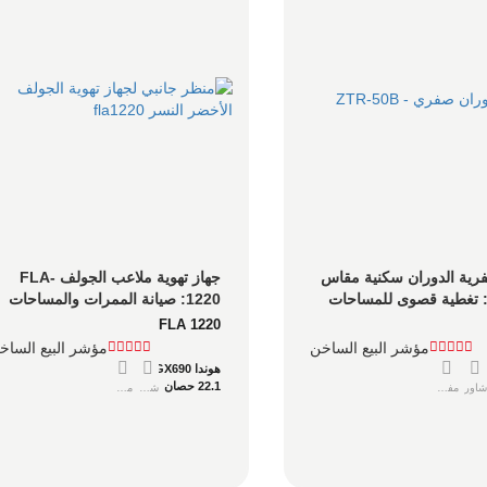
جزازة صفرية الدوران سكنية مقاس 
جهاز تهوية ملاعب الجولف FLA-
50 بوصة: تغطية قصوى للمساحات 
1220: صيانة الممرات والمساحات 
الخضراء مدعوم بمحرك هوندا 
FLA 1220
GX690
مؤشر البيع الساخن
مؤشر البيع الساخ
هوندا GX690
22.1 حصان
شاور
مفصل
شاور
مفصل