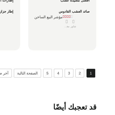
أفضل مصيدة عشب
إطارات أ
صائد العشب القادوس
إطار جزاز
مؤشر البيع الساخن
شاور
مفصل
1
2
3
4
5
الصفحة التالية
آخر ص
قد تعجبك أيضًا