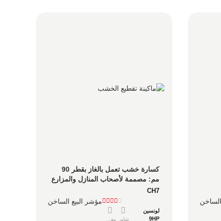
كسارة خشب تعمل بالغاز بقطر 90 
مم: مصممة لأصحاب المنازل والمزارع 
الهواة والبساتين التي تحتاج إلى معالجة 
CH7
حقيقية للأغصان
الساخن
مؤشر البيع الساخن
لونسين
9HP
شاور
مفصل