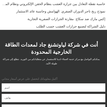
حاسبة نقطة التعادل بين جزازة العشب بنظام الحقن الإلكتروني ونظام المكربن للأساطيل
نموذج ربح تاجر الدوران الصفري: الهوامش وحاسبة عائد الاستثمار
إكس مارك ضد سكاج: مقارنة الجزازات الصفرية التجارية
دليل الشراكة لتصنيع جزازات العشب حسب الطلب
أنت في شركة لياوتشنغ جاد لمعدات الطاقة
الخارجية المحدودة
يمكنكم التواصل مع مركز خدمة العملاء لدينا للاستفسار عن متطلباتكم من التوريد. نتطلع إلى شراكة
طويلة الأمد.
أكمل معلوماتك لتحصل على عرض أسعار مجاني