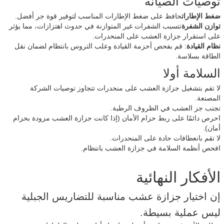
توصيات الصيانة
ضغط الإطارات
حافظ على ضغط الإطارات المناسب لتوفير قوة جر أفضل.
توازن الشفرة
تتسبب الشفرات غير المتوازنة في حدوث اهتزازات، مما يؤثر
على استقرار جزازة العشب على المنحدرات.
نظام القيادة
: قم بفحص أحزمة القيادة وعلب التروس بانتظام لضمان نقل
الطاقة بسلاسة.
السلامة أولا
لا تقم بتشغيل جزازة العشب على منحدرات تتجاوز توصيات الشركة
المصنعة.
تجنب جز العشب في الظروف الرطبة.
احرص دائمًا على ربط حزام الأمان (إذا كانت جزازة العشب مزودة بحزام
أمان).
لا تقم بانعطافات حادة على المنحدرات.
افحص أنظمة السلامة في جزازة العشب بانتظام.
الأفكار النهائية
إن اختيار جزازة عشب مناسبة للتضاريس الجبلية
ليس عملية بسيطة.