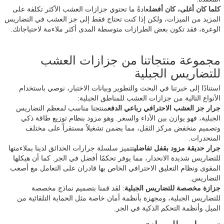
كلما كان أغلى، كان أفضل
عادةً ما تحتوي جزازات العشب الأكثر تكلفة على
المزيد من الميزات، ولكن إذا كنت تحتاج فقط إلى جز العشب في التضاريس
الوعرة، فقد تكون بعض الطرازات متوسطة المدى أكثر ملاءمة لاحتياجاتك.
مجموعة منتجاتنا من جزازات العشب
للتضاريس الجبلية
استنادًا إلى خبرتنا في البحث والتطوير وبيانات الاختبار، نوصي باستخدام
الأنواع التالية من جزازات العشب للمناطق الجبلية:
جرار جز العشب الاحترافي رباعي الدفع
منتجنا مناسب لمعظم التضاريس
الجبلية، فهو يوازن بين الأداء والسعر. وهو مزود بنظام توزيع طاقة ذكي
وتصميم منخفض مركز الثقل، مما يضمن تشغيلاً مستقراً على مختلف
المنحدرات.
جرار حديقة مزود بقفل تفاضلي
تتميز سلسلة جرارات الحدائق لدينا بملاءمتها
للتضاريس شديدة الانحدار، مما يوفر تحكمًا أفضل في الجر. كما أن هيكلها
المقوى ونظام التعليق الاحترافي الخاص بها قادران على التعامل مع أصعب
التضاريس.
جزازة مخصصة للتضاريس الجبلية
: لقد قمنا بتصميم نماذج مخصصة
للتضاريس الجبلية، ومجهزة بأنظمة أمان خاصة مثل الحماية التلقائية من
الميل وأنظمة التحكم الذكية في الجر.