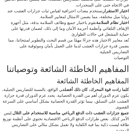
في الاتجاه حتى على المنحدرات.
اختبار الاستقرار
نستخدم معدات احترافية لقياس ثبات جزازات العشب عند
زوايا ميل مختلفة، مما يضمن الامتثال لمعايير السلامة.
اختبار نظام السلامة
نقوم باختبار جميع وظائف السلامة بدقة، مثل أجهزة
الإيقاف التلقائي وأنظمة أحزمة الأمان وما إلى ذلك، لضمان قدرتها على
حماية المشغل في حالات الطوارئ.
تُعد معايير الاختبار هذه جزءًا مهمًا من قسم البحث والتطوير لمنتجاتنا، مما
يضمن قدرة جزازات العشب لدينا على العمل بأمان وموثوقية على
التضاريس الجبلية.
التوصيات
المفاهيم الخاطئة الشائعة وتوصياتنا
المفاهيم الخاطئة الشائعة
كلما زادت قوة المحرك، كان ذلك أفضل
في الواقع، بالنسبة للتضاريس الجبلية،
يكون عزم الدوران أهم من القدرة الحصانية. يحدد عزم الدوران قدرة جزازة
العشب على التسلق، بينما تؤثر القدرة الحصانية بشكل أساسي على السرعة
القصوى.
جميع جزازات العشب ذات الدفع الرباعي مناسبة للاستخدام على التلال.
ليس
الأمر كذلك. بعض طرازات الدفع الرباعي الاقتصادية تحتوي على أنظمة توزيع
طاقة ليست ذكية بما فيه الكفاية ولا تعمل بشكل مثالي على التضاريس
المعقدة.