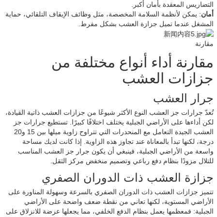
التضاريس المعقدة بأمان أكبر.
أمان
: يمكن لأنظمة السلامة المخصصة، مثل وظائف الإيقاف التلقائي، حماية
المشغل عندما تميل جزازة العشب بشكل مفرط.
مقارنة
مقارنة أداء أنواع مختلفة من
جزازات العشب
جرار العشب
تُعدّ جرارات جز العشب النوع الأكثر شيوعًا من جزازات العشب ذاتية القيادة،
لكن أداءها على الأراضي الجبلية يختلف اختلافًا كبيرًا. تستطيع جرارات جز
العشب الجيدة التعامل مع المنحدرات التي تتراوح زاوية ميلها بين 15 و20
درجة، لكنها تبدأ بالمعاناة عند تجاوز هذه الزاوية. إذا كانت لديك مساحة
واسعة من الأراضي الجبلية، فينبغي أن يكون جرار جز العشب المناسب
للتلال مزودًا بنظام دفع رباعي وتصميم منخفض مركز الثقل.
جزازة العشب ذات الدوران الصفري
تتميز جزازات العشب ذات الدوران الصفري بالسرعة وسهولة المناورة على
الأراضي المستوية، لكنها تعاني من نقطة ضعف واضحة على الأراضي
الجبلية: فمعظمها يعمل بنظام الدفع الخلفي، مما يجعلها عرضة للانزلاق على