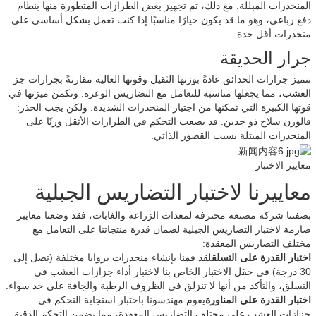
المنحدرات المبللة. مع ذلك، تم تجهيز بعض الطرازات المتطورة منها بنظام
دفع رباعي، وهو ما قد يكون خيارًا مناسبًا إذا كنت تعمل بشكل أساسي على
منحدرات أقل حدة.
جرار الحديقة
تتميز جرارات الحدائق عادةً بوزنها الثقيل وقوتها العالية مقارنةً بجرارات جز
العشب، مما يجعلها مناسبة للتعامل مع التضاريس الوعرة. وتكمن ميزتها في
قوتها الكبيرة التي تمكنها من اجتياز المنحدرات الشديدة. ولكن يجب الحذر:
فالوزن سلاح ذو حدين. قد يصعب التحكم في الطرازات الأثقل وزنًا على
المنحدرات المبتلة بسبب القصور الذاتي.
معايير الاختبار
معاييرنا لاختبار التضاريس الجبلية
بصفتنا شركة مصنعة محترفة لمعدات الزراعة والغابات، فقد وضعنا معايير
صارمة لاختبار التضاريس الجبلية لضمان قدرة منتجاتنا على التعامل مع
مختلف التضاريس المعقدة:
اختبار القدرة على التسلق
لقد قمنا بإنشاء منحدرات بزوايا مختلفة (تصل إلى
30 درجة) في حقل الاختبار الخاص بنا لاختبار أداء جزازات العشب في
التسلق، والتأكد من أنها لا تنزلق في الظروف الرطبة والجافة على حد سواء.
اختبار القدرة على المناورة
يقوم مهندسونا باختبار استجابة التحكم في
جزازات العشب على مختلف التضاريس المعقدة، مما يضمن التحكم الدقيق