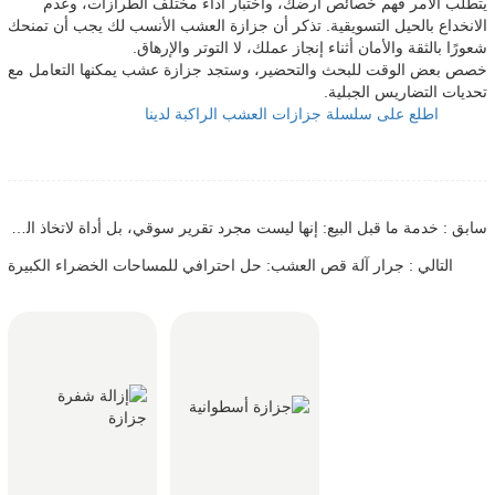
يتطلب الأمر فهم خصائص أرضك، واختبار أداء مختلف الطرازات، وعدم
الانخداع بالحيل التسويقية. تذكر أن جزازة العشب الأنسب لك يجب أن تمنحك
شعورًا بالثقة والأمان أثناء إنجاز عملك، لا التوتر والإرهاق.
خصص بعض الوقت للبحث والتحضير، وستجد جزازة عشب يمكنها التعامل مع
تحديات التضاريس الجبلية.
اطلع على سلسلة جزازات العشب الراكبة لدينا
سابق : خدمة ما قبل البيع: إنها ليست مجرد تقرير سوقي، بل أداة لاتخاذ القرارات توفر لك مليون دولار.
التالي : جرار آلة قص العشب: حل احترافي للمساحات الخضراء الكبيرة