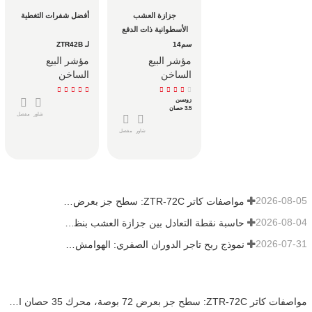
جزازة العشب 
أفضل شفرات التغطية
الأسطوانية ذات الدفع 
اليدوي
سم14
لـ ZTR42B
مؤشر البيع
مؤشر البيع
الساخن
الساخن
زونسن
3.5 حصان
شاور
مفصل
شاور
مفصل
2026-08-05
مواصفات كاتر ZTR-72C: سطح جز بعرض 72 بوصة، محرك 35 حصان EFI ونظام دفع ZT-5400
2026-08-04
حاسبة نقطة التعادل بين جزازة العشب بنظام الحقن الإلكتروني ونظام المكربن للأساطيل
2026-07-31
نموذج ربح تاجر الدوران الصفري: الهوامش وحاسبة عائد الاستثمار
مواصفات كاتر ZTR-72C: سطح جز بعرض 72 بوصة، محرك 35 حصان EFI ونظام دفع ZT-5400