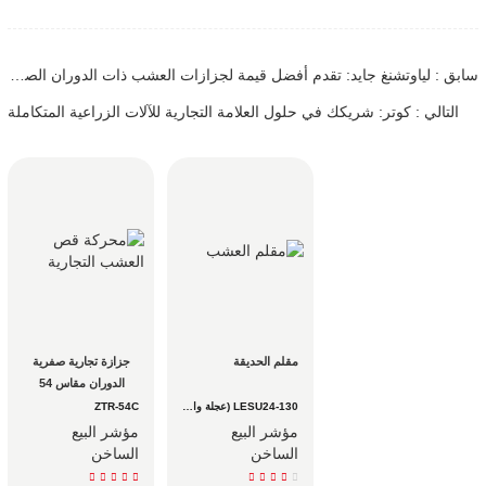
سابق : لياوتشنغ جايد: تقدم أفضل قيمة لجزازات العشب ذات الدوران الصفري، وتضمن خطوط الإنتاج المتطورة أسرع توصيل وجودة فائقة.
التالي : كوتر: شريكك في حلول العلامة التجارية للآلات الزراعية المتكاملة
مقلم الحديقة
جزازة تجارية صفرية 
الدوران مقاس 54 
بوصة: النقطة المثالية 
LESU24-130 (عجلة واحدة)
ZTR-54C
للإنتاجية للفرق التجارية
مؤشر البيع
مؤشر البيع
الساخن
الساخن