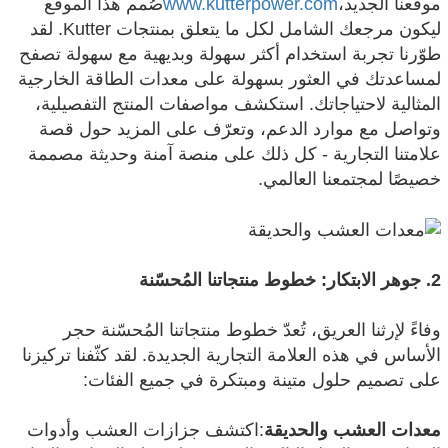
موقعنا الجديد،
www.kutterpower.com
صُمم هذا الموقع
ليكون مرجعك الشامل لكل ما يتعلق بمنتجات Kutter. لقد
طوّرنا تجربة استخدام أكثر سهولة وبديهية مع سهولة تصفح
لمساعدتك في العثور بسهولة على معدات الطاقة الخارجية
المثالية لاحتياجاتك. استكشف مواصفات المنتج التفصيلية،
وتواصل مع موارد الدعم، وتعرّف على المزيد حول قصة
علامتنا التجارية - كل ذلك على منصة آمنة وحديثة مصممة
خصيصًا لمجتمعنا العالمي.
2. جوهر الابتكار: خطوط منتجاتنا المُحسّنة
وفاءً لإرثنا العريق، تُعدّ خطوط منتجاتنا المُحسّنة حجر
الأساس في هذه العلامة التجارية الجديدة. لقد كثّفنا تركيزنا
على تصميم حلول متينة ومبتكرة في جميع الفئات:
معدات العشب والحديقة
:اكتشف جزازات العشب وأدوات