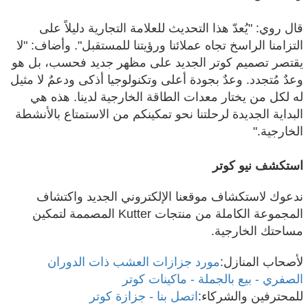
قال روي: "يُعدّ هذا التحديث للعلامة التجارية دليلاً على
التزامنا الراسخ تجاه عملائنا ورؤيتنا للمستقبل". وأضاف: "لا
يقتصر تصميم كوتر الجديد على مظهر جديد فحسب، بل هو
وعدٌ مُتجدد. وعدٌ بجودة أعلى وتكنولوجيا أذكى ودعمٌ لا مثيل
له لكل من يختار معدات الطاقة الخارجية لدينا. هذه هي
البداية الجديدة لرحلتنا نحو تمكينكم من الاستمتاع بالأنشطة
الخارجية."
استكشف نيو كوتر
ندعوك لاستكشاف موقعنا الإلكتروني الجديد واكتشاف
المجموعة الكاملة من منتجات Kutter المصممة لتمكين
مساحتك الخارجية.
لأصحاب المنازل:
مورد جزازات العشب ذات الدوران
الصفري - بيع بالجملة - ماكينات كوتر
للمحترفين والشركاء:
اتصل بنا - جزازة كوتر