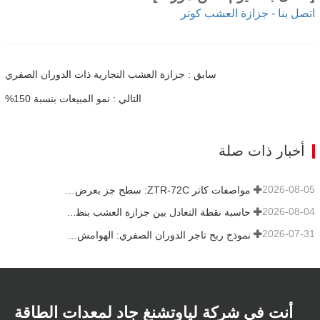
اتصل بنا - جزازة العشب كوتر
سابق : جزازة العشب التجارية ذات الدوران الصفري
التالي : نمو المبيعات بنسبة 150%
أخبار ذات صلة
2026-08-05
مواصفات كاتر ZTR-72C: سطح جز بعرض 72 بوصة، محرك 35 حصان EFI ونظام دفع ZT-5400
2026-08-04
حاسبة نقطة التعادل بين جزازة العشب بنظام الحقن الإلكتروني ونظام المكربن للأساطيل
2026-07-31
نموذج ربح تاجر الدوران الصفري: الهوامش وحاسبة عائد الاستثمار
أنت في شركة لياوتشنغ جاد لمعدات الطاقة