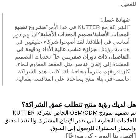
للعميل.
شهادة عميل
:
"الشراكة مع KUTTER في هذا الأمر"
مشروع تصنيع
المعدات الأصلية/تصميم المعدات الأصلية
كان لهم دور
أساسي في إطلاقنا. لقد أصبحوا شركاء حقيقيين في
هندسة رؤيتنا لـ
جزازة عشب عالية الأداء ودقيقة في
التفاصيل، ذات دوران صفري
من حلّ تحديات التصميم
المعقدة إلى إتقان عناصر مثل المقعد المقاوم للماء،
كان فريقهم ملتزماً بنجاحنا. لقد كانت هذه الشراكة
حاسمة في بناء منتج يساعدنا على المنافسة بفعالية.
هل لديك رؤية منتج تتطلب عمق الشراكة؟
تم تصميم نموذج OEM/ODM الخاص بشركة KUTTER
للعلامات التجارية التي تقدر الإبداع المشترك والتنفيذ الدقيق
والمسار المشترك للوصول إلى السوق.
[اتصل بنا اليوم - كن موزعًا]