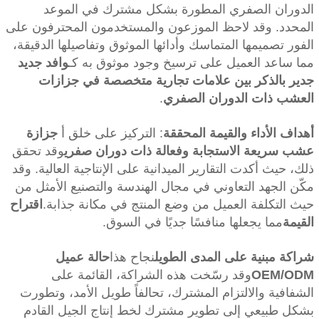
الدوران الصفري المطورة بشكل مشترك في الموعد
المحدد. وقد لاحظ الموزعون والمستخدمون المحترفون على
الفور تصميمها المتماسك وأدائها الموثوق وتفاصيلها الدقيقة،
مما ساعد العميل على ترسيخ وجود موثوق به كـ
وافد جديد
جدير بالذكر بين علامات تجارية متخصصة في جزازات
العشب ذات الدوران الصفري
.
أهداف الأداء والقيمة المحققة
: التركيز على خلق أ
جزازة
عشب سريعة الاستجابة وفعالة ذات دوران صفري
وقد تحقق
ذلك، حيث أكدت التقارير الميدانية على الإنتاجية العالية. وقد
مكّن الجهد التعاوني في مجال الهندسة والتصنيع الأمثل من
حيث التكلفة العميل من وضع المنتج في مكانة جذابة.
اقتراح
القيمة
مما يجعلها منافسًا جديًا في السوق.
شراكة مبنية على المدى الطويل
نجاح هذا
حالة عميل
OEM/ODM
وقد رسّخت هذه الشراكة، القائمة على
الشفافية والالتزام المشترك، تحالفاً طويل الأمد، وتطورت
بشكل طبيعي إلى تطوير مشترك لخط إنتاج الجيل القادم