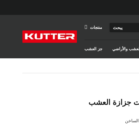
منتجات
والعشب والأراضي
جز العشب
 جزازة العشب
الساخن