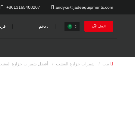
+8613165408207
andyxu@jadeequipments.com
دعم
فري
اتصل الآن
بيت
شفرات جزازة العشب
أفضل شفرات جزازة العشب