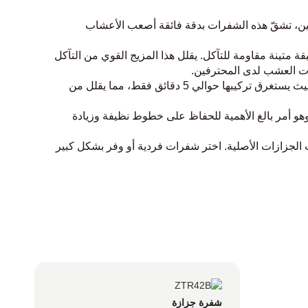
ين، تشقّ هذه الشفرات بدقة فائقة أصعب الأعشاب 
تينة مقاومة للتآكل. يقلل هذا المزيج القوي من التآكل 
قم بترقية أو استبدال الشفرات بسرعة فائقة! صُممت هذه الشفرات كبدائل مباشرة لمعظم طرازات الدوران الصفري الرئيسية، حيث يستغرق تركيبها حوالي 5 دقائق فقط، مما يقلل من 
ة فائقة مع تصميم انسيابي مُحسّن. فهو يُقلل من تناثر قصاصات العشب بنسبة 30% ويعزز سعة الكيس بنسبة 20%، وهو أمر بالغ الأهمية للحفاظ على خطوط نظيفة وزيادة 
 شفرات جزازات العشب عالية الجودة هذه أقل تكلفة بنسبة 40% تقريبًا من شفرات الجزازات الأصلية. اختر شفرات فردية أو وفر بشكل كبير 
شفرة جزازة