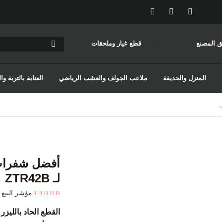
ق المصنع
قطع غيار وملحقات
المنزل والحديقة
ملاعب الجولف والعشب الرياضي
العناية بالتربة 
أفضل شفرات
لـ ZTR42B
مؤشر البيع 
القطع الحاد بالليزر