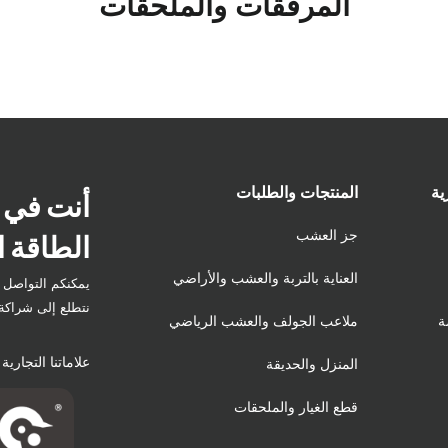
المرفقات والملحقات
ية
المنتجات والطلبات
أنت في 
الطاقة ا
جز العشب
العناية بالتربة والعشب والأراضي
يمكنكم التواصل م
نتطلع إلى شراكة 
ة
ملاعب الجولف والعشب الرياضي
علاماتنا التجارية
المنزل والحديقة
قطع الغيار والملحقات