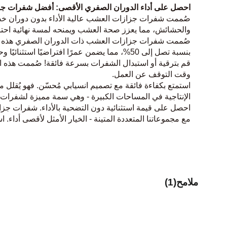
احصل على أداء الدوران الصفري الأقصى: أفضل شفرات جز
صُممت شفرات جزازات العشب عالية الأداء بدون دوران خصيص
والحشائش، مما يعزز صحة العشب ويمنحه لمسة نهائية احتر
صُممت شفرات جزازات العشب ذات الدوران الصفري هذه لتحمل 
بنسبة تصل إلى 50%، مما يضمن عمرًا افتراضيًا استثنائيًا وحدّة مستدامة - وهو سبب رئيسي لاعتبارها من بين أفضل شفرات جزازات العشب لدى المحترفين.
وقت التوقف عن العمل.
الإنتاجية في المساحات الكبيرة - وهي سمة مميزة لشفرات
مع مجموعاتنا المتعددة المتينة - الخيار الأمثل لأقصى أداء
ملامح(1)