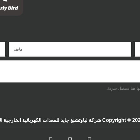
ها هنا ستظل سرية.
كة لياوتشنغ جايد للمعدات الكهربائية الخارجية المحدودة