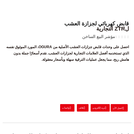
قابض كهربائي لجزازة العشب
لZTR التجارية
مؤشر البيع الساخن
احصل على وحدات قابض جزازات العشب الأصلية من OGURA، المورد الموثوق نفسه
الذي تستخدمه أفضل العلامات التجارية لجزازات العشب. نقدم أسعارًا جملة بدون
هامش ربح، مما يجعل عمليات الترقية سهلة وبأسعار معقولة.
بريد إلكتروني
هاتف
واتساب
اتصل الآن