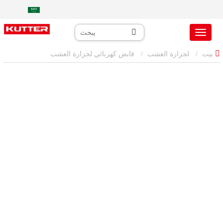
بيت
لجزازة العشب
قابض كهربائي لجزازة العشب