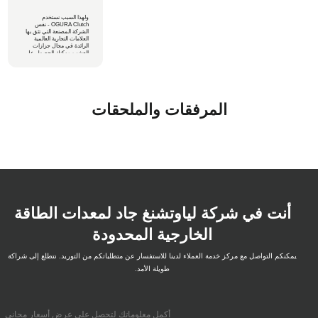
ولهذا السبب نستخدم
OGURA Clutch - نفس
الشركة المصنعة التي تثق بها
العلامات التجارية العالمية
الرائدة في مجال جزازات
العشب. يمكنك الحصول على
جودة من فئة OEM ومشاركة
مثالية ومتانة دائمة مع كل
وحدة.
المرفقات والملحقات
أنت في شركة لياوتشنغ جاد لمعدات الطاقة
الخارجية المحدودة
يمكنكم التواصل مع مركز خدمة العملاء لدينا للاستفسار عن متطلباتكم من التوريد. نتطلع إلى شراكة
طويلة الأمد.
أكمل معلوماتك لتحصل على عرض أسعار مجاني