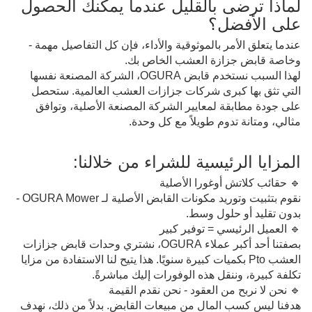
لماذا ترضى بالقليل عندما يمكنك الحصول
على الأفضل؟
عندما يتعلق الأمر بالموثوقية والأداء، فإن كل التفاصيل مهمة - 
وخاصة قابض جزازة العشب الخاص بك.
لهذا السبب نستخدم قابض OGURA، الشركة المصنعة نفسها 
التي تثق بها كبرى شركات جزازات العشب العالمية. ستحصل 
على جودة مطابقة لمعايير الشركة المصنعة الأصلية، وتوافق 
مثالي، ومتانة تدوم طويلاً مع كل وحدة.
المزايا الرئيسية للشراء من خلالنا:
🔹 حقائب كلاتش أوغورا الأصلية
نقوم بتثبيت وتوريد مكونات القابض الأصلية لـ OGURA Mower - 
بدون تقليد أو حلول وسط.
🔹 العميل الرئيسي = توفير كبير
بصفتنا أحد أكبر عملاء OGURA، نشتري وحدات قابض جزازات 
العشب Pto بكميات كبيرة سنويًا. هذا يتيح لنا الاستفادة من مزايا 
تكلفة كبيرة، وننقل هذه الوفورات إليك مباشرةً.
🔹 نحن لا نربح من العقود - نحن نقدم القيمة
هدفنا ليس كسب المال من مبيعات القابض. بدلاً من ذلك، نهدف 