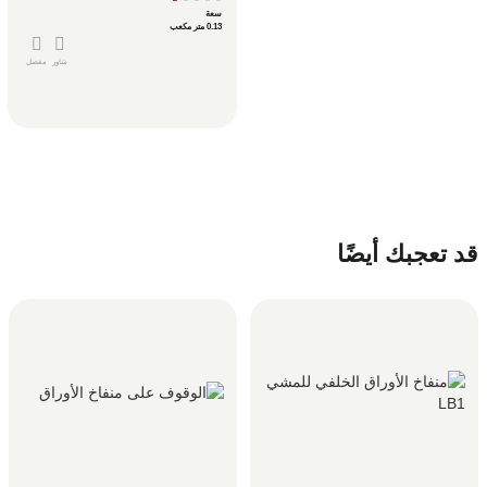
سعة
0.13 متر مكعب
شاور
مفصل
قد تعجبك أيضًا