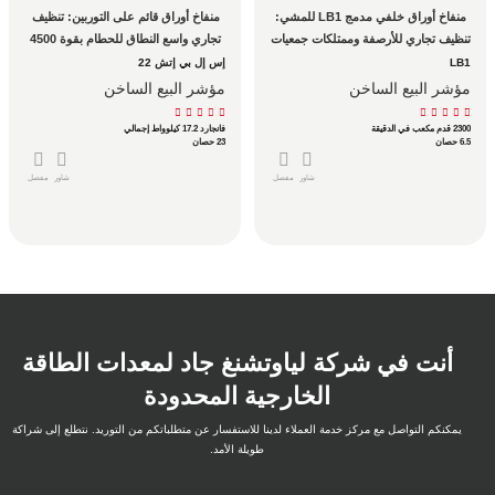
منفاخ أوراق خلفي مدمج LB1 للمشي: 
منفاخ أوراق قائم على التوربين: تنظيف 
تنظيف تجاري للأرصفة وممتلكات جمعيات 
تجاري واسع النطاق للحطام بقوة 4500 
أصحاب المنازل والمساحات الضيقة
قدم مكعب في الدقيقة
LB1
إس إل بي إتش 22
مؤشر البيع الساخن
مؤشر البيع الساخن
2300 قدم مكعب في الدقيقة
فانجارد 17.2 كيلوواط إجمالي
6.5 حصان
23 حصان
شاور
مفصل
شاور
مفصل
أنت في شركة لياوتشنغ جاد لمعدات الطاقة
الخارجية المحدودة
يمكنكم التواصل مع مركز خدمة العملاء لدينا للاستفسار عن متطلباتكم من التوريد. نتطلع إلى شراكة
طويلة الأمد.