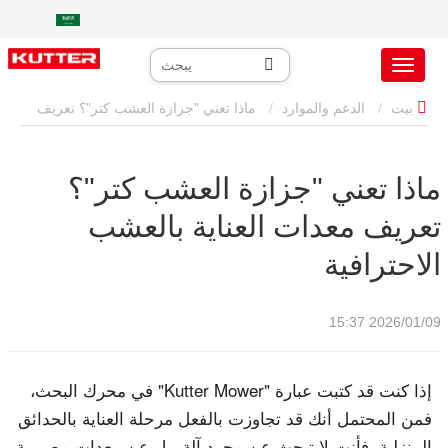
بيت
الدعم والموارد
ماذا تعني "جزازة العشب كتر"؟ تعريف
معدات العناية بالعشب الاحترافية
ماذا تعني "جزازة العشب كتر"؟
تعريف معدات العناية بالعشب
الاحترافية
2026/01/09 15:37
إذا كنت قد كتبت عبارة "Kutter Mower" في محرك البحث،
فمن المحتمل أنك قد تجاوزت بالفعل مرحلة العناية بالحدائق
المنزلية. فأنت لا تبحث عن مجرد آلة، بل عن معدات مصممة