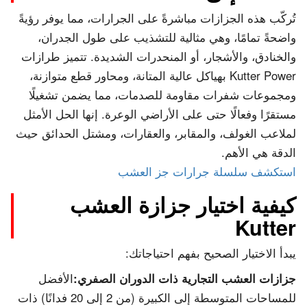
تُركّب هذه الجزازات مباشرةً على الجرارات، مما يوفر رؤيةً
واضحةً تمامًا، وهي مثالية للتشذيب على طول الجدران،
والخنادق، والأشجار، أو المنحدرات الشديدة. تتميز طرازات
Kutter Power بهياكل عالية المتانة، ومحاور قطع متوازنة،
ومجموعات شفرات مقاومة للصدمات، مما يضمن تشغيلًا
مستقرًا وفعالًا حتى على الأراضي الوعرة. إنها الحل الأمثل
لملاعب الغولف، والمقابر، والعقارات، ومشتل الحدائق حيث
الدقة هي الأهم.
استكشف سلسلة جرارات جز العشب
كيفية اختيار جزازة العشب
Kutter
يبدأ الاختيار الصحيح بفهم احتياجاتك:
الأفضل
جزازات العشب التجارية ذات الدوران الصفري:
للمساحات المتوسطة إلى الكبيرة (من 2 إلى 20 فدانًا) ذات