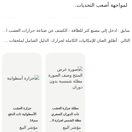
لمواجهة أصعب التحديات.
سابق : ادخل إلى مصنع كتر للطاقة - الكشف عن صناعة جزازات العشب التجارية والجرارات المتينة
التالي : أطلق العنان للإمكانيات الكاملة لجرارك: الدليل الشامل لملحقات جزازة العشب
مظلة جزازة العشب 
جزازة العشب 
ذات الدوران الصفري
الأسطوانية ذات الدفع 
اليدوي
مظلة الشمس لجزازة العشب ذات الدوران الصفري
سم14
مؤشر البيع
مؤشر البيع