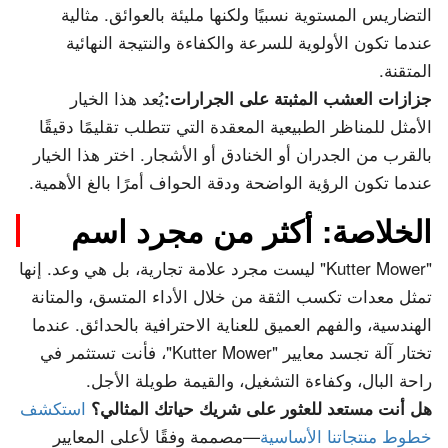
التضاريس المستوية نسبيًا ولكنها مليئة بالعوائق. مثالية
عندما تكون الأولوية للسرعة والكفاءة والنتيجة النهائية
المتقنة.
يُعد هذا الخيار
جزازات العشب المثبتة على الجرارات:
الأمثل للمناظر الطبيعية المعقدة التي تتطلب تقليمًا دقيقًا
بالقرب من الجدران أو الخنادق أو الأشجار. اختر هذا الخيار
عندما تكون الرؤية الواضحة ودقة الحواف أمرًا بالغ الأهمية.
الخلاصة: أكثر من مجرد اسم
"Kutter Mower" ليست مجرد علامة تجارية، بل هي وعد. إنها
تمثل معدات تكسب الثقة من خلال الأداء المتسق، والمتانة
الهندسية، والفهم العميق للعناية الاحترافية بالحدائق. عندما
تختار آلة تجسد معايير "Kutter Mower"، فأنت تستثمر في
راحة البال، وكفاءة التشغيل، والقيمة طويلة الأجل.
استكشف
هل أنت مستعد للعثور على شريك حياتك المثالي؟
خطوط منتجاتنا الأساسية
—مصممة وفقًا لأعلى المعايير