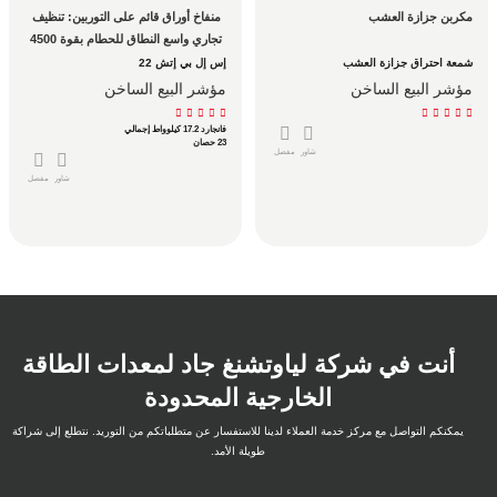
مكربن جزازة العشب
منفاخ أوراق قائم على التوربين: تنظيف 
تجاري واسع النطاق للحطام بقوة 4500 
قدم مكعب في الدقيقة
شمعة احتراق جزازة العشب
إس إل بي إتش 22
مؤشر البيع الساخن
مؤشر البيع الساخن
فانجارد 17.2 كيلوواط إجمالي
23 حصان
شاور
مفصل
شاور
مفصل
أنت في شركة لياوتشنغ جاد لمعدات الطاقة
الخارجية المحدودة
يمكنكم التواصل مع مركز خدمة العملاء لدينا للاستفسار عن متطلباتكم من التوريد. نتطلع إلى شراكة
طويلة الأمد.