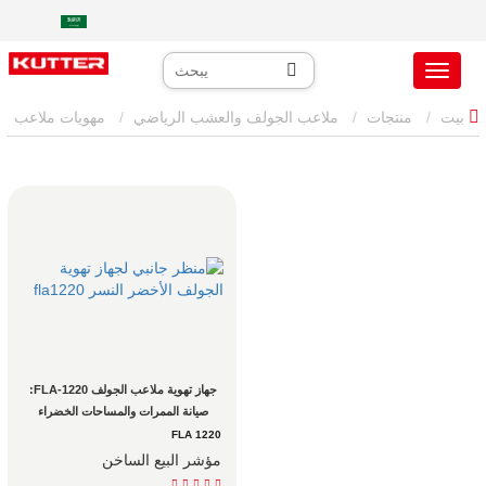
بيت
منتجات
ملاعب الجولف والعشب الرياضي
مهويات ملاعب
الجولف
جهاز تهوية ملاعب الجولف FLA-1220: 
صيانة الممرات والمساحات الخضراء 
مدعوم بمحرك هوندا GX690
FLA 1220
مؤشر البيع الساخن