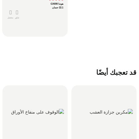
هوندا GX690
22.1 حصان
شاور
مفصل
قد تعجبك أيضًا