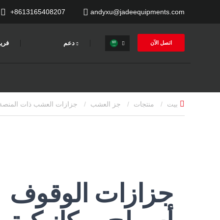
+8613165408207
andyxu@jadeequipments.com
دعم
فري
اتصل الآن
بيت
منتجات
جز العشب
جزازات العشب ذات المنصة
جزازات الوقوف