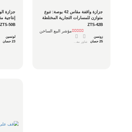
جزازة واقفة مقاس 42 بوصة: تنوع 
متوازن للمسارات التجارية المختلطة
التي تتراوح م
ZTS-50B
ZTS-42B
مؤشر البيع الساخن
زونسن
لونسين
25 حصان
23 حصان
شاور
مفصل