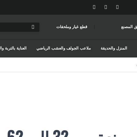
ق المصنع
قطع غيار وملحقات
المنزل والحديقة
ملاعب الجولف والعشب الرياضي
العناية بالتربة 
أسطح ميكانيكية مصنعة من 32 إلى 62