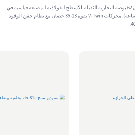
خمسة موديلات من 32 بوصة للوصول إلى البوابات إلى 62 بوصة التجارية الثقيلة. الأسطح الفولاذية المصنعة قياسية في
جميع الموديلات (عمر خدمة يتراوح بين 2000 و3000+ ساعة). محركات V-Twin بقوة 23-35 حصان مع نظام حقن الوقود