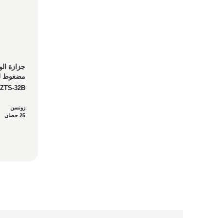
في الممت
ZTS-32B
زونسن
25 حصان