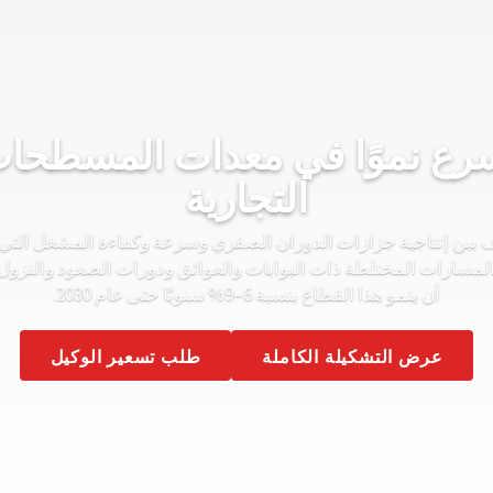
سرع نموًا في معدات المسطحا
التجارية
بين إنتاجية جزازات الدوران الصفري وسرعة وكفاءة المشغل التي 
لمسارات المختلطة ذات البوابات والعوائق ودورات الصعود والنزول 
أن ينمو هذا القطاع بنسبة 6–9% سنويًا حتى عام 2030.
عرض التشكيلة الكاملة
طلب تسعير الوكيل