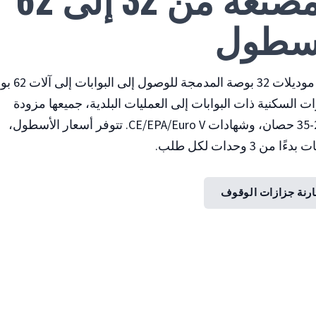
أسطول
تقوم شركة كوتر باور بتصنيع جزازات الوقوف من مو
 السكنية ذات البوابات إلى العمليات البلدية، جميعها مزودة
بأسطح فولاذية مصنعة، ومحركات V-Twin بقوة 23-35 حصان، وشهادات CE/EPA/Euro V. تتوفر أسعار الأسطول،
وحدات لكل طلب.
رنة جزازات الوقوف