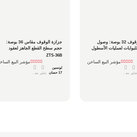
جزازة الوقوف 32 بوصة: وصول 
جزازة الوقوف مقاس 36 بوصة: 
مضغوط للبوابات لعمليات الأسطول 
حجم سطح القطع الجاهز لعقود 
لكات المسورة
جمعية أصحاب المنازل لأساطيل 
ZTS-36B
إدارة الممتلكات
مؤشر البيع الساخن
مؤشر البيع الساخ
لونسين
17 حصان
شاور
مفصل
شاور
مفصل