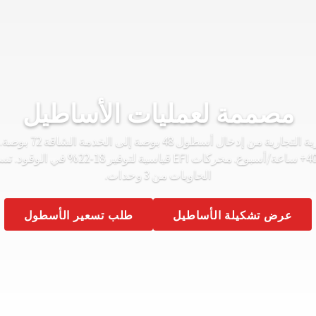
مصممة لعمليات الأساطيل
وZT-5400 مصمم لـ 20-40+ ساعة/أسبوع. محركات 
الحاويات من 3 وحدات.
عرض تشكيلة الأساطيل
طلب تسعير الأسطول