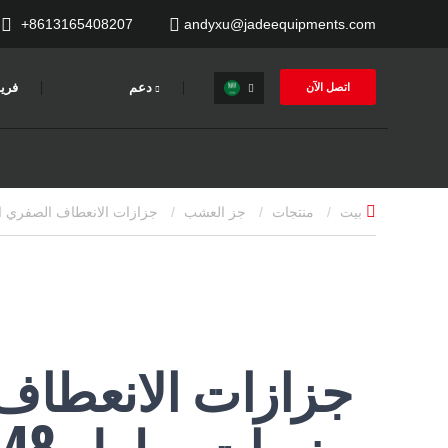
+8613165408207
andyxu@jadeequipments.com
دعم
فري
اتصل الآن
بيت
منتجات
جز العشب
جزازات الانعطاف الصفري التجارية
جزازات الانعطاف 