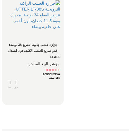
جزازة عشب جانبية التفريغ 38 بوصة: 
قص سريع للعشب الكثيف دون انسداد
LT-38S
مؤشر البيع الساخن
ZONSEN XP380
11.5 حصان
شاور
مفصل