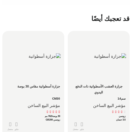
قد تعجبك أيضًا
جزازة العشب الأسطوانية ذات الدفع 
جزازة أسطوانية مقاس 30 بوصة
اليدوي
سم14
CM30
مؤشر البيع الساخن
مؤشر البيع الساخن
زونسن
30 بوصة/762 مم
3.5 حصان
زونسن GB200
شاور
مفصل
شاور
مفصل