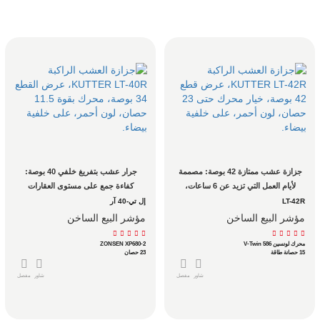
جزازة عشب ممتازة 42 بوصة: مصممة 
جرار عشب بتفريغ خلفي 40 بوصة: 
لأيام العمل التي تزيد عن 6 ساعات، 
كفاءة جمع على مستوى العقارات 
وليس للجز في عطلة نهاية الأسبوع
للمساكن الكبيرة
LT-42R
إل تي-40 آر
مؤشر البيع الساخن
مؤشر البيع الساخن
محرك لونسين V-Twin 586
ZONSEN XP680-2
15 حصانة طاقة
23 حصان
شاور
مفصل
شاور
مفصل