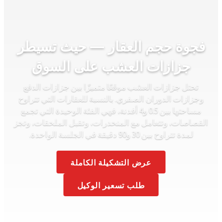
فجوة حجم العقار — حيث تسيطر
جزازات العشب على السوق
تحتل جزازات العشب موقعًا متميزًا بين جزازات الدفع
وجزازات الدوران الصفري. بالنسبة للعقارات التي تتراوح
مساحتها بين 0.5 و4 أفدنة، فهي الفئة الوحيدة التي تجمع
القصاصات، وتتعامل مع المنحدرات، وتقبل الملحقات، وتجز
لمدة تتراوح بين 30 و90 دقيقة في الجلسة الواحدة.
عرض التشكيلة الكاملة
طلب تسعير الوكيل