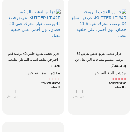
جرار عشب تفريغ خلفي بعرض 34 
جرار عشب تفريغ خلفي 42 بوصة: قص 
بوصة: مصمم للساحات التي تقل عن 
احترافي نظيف لصيانة المناظر الطبيعية
فدان واحد والتي لا تزال بحاجة إلى 
إل تي-34 آر
LT-42R
تشطيب نظيف.
مؤشر البيع الساخن
مؤشر البيع الساخن
ZONSEN XP680-2
ZONSEN XP380
11.5 حصان
23 حصان
شاور
مفصل
شاور
مفصل