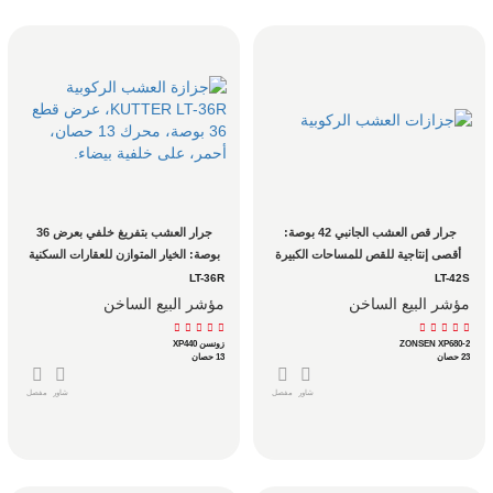
جرار قص العشب الجانبي 42 بوصة: 
جرار العشب بتفريغ خلفي بعرض 36 
أقصى إنتاجية للقص للمساحات الكبيرة
بوصة: الخيار المتوازن للعقارات السكنية 
بين نصف فدان وفدان ونصف
LT-36R
LT-42S
مؤشر البيع الساخن
مؤشر البيع الساخن
ZONSEN XP680-2
زونسن XP440
23 حصان
13 حصان
شاور
مفصل
شاور
مفصل